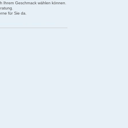
nach Ihrem Geschmack wählen können.
Beratung.
rne für Sie da.
lasreinigung Schwabach Roth